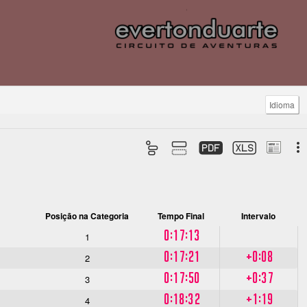
Idioma
Posição na Categoria
Tempo Final
Intervalo
0:17:13
1
0:17:21
+0:08
2
0:17:50
+0:37
3
0:18:32
+1:19
4