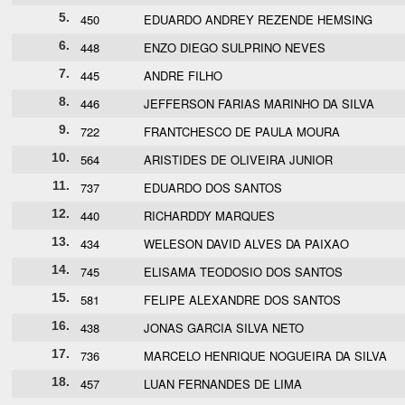
5.
450
EDUARDO ANDREY REZENDE HEMSING
6.
448
ENZO DIEGO SULPRINO NEVES
7.
445
ANDRE FILHO
8.
446
JEFFERSON FARIAS MARINHO DA SILVA
9.
722
FRANTCHESCO DE PAULA MOURA
10.
564
ARISTIDES DE OLIVEIRA JUNIOR
11.
737
EDUARDO DOS SANTOS
12.
440
RICHARDDY MARQUES
13.
434
WELESON DAVID ALVES DA PAIXAO
14.
745
ELISAMA TEODOSIO DOS SANTOS
15.
581
FELIPE ALEXANDRE DOS SANTOS
16.
438
JONAS GARCIA SILVA NETO
17.
736
MARCELO HENRIQUE NOGUEIRA DA SILVA
18.
457
LUAN FERNANDES DE LIMA