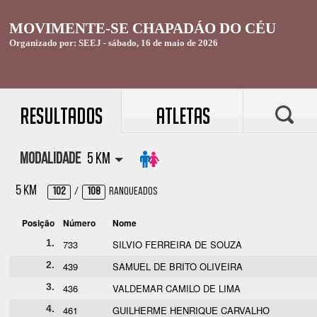
Resultados
Atletas
Modalidade
5 KM
5 KM
102
/
108
Ranqueados
Posição
Número
Nome
1.
733
SILVIO FERREIRA DE SOUZA
2.
439
SAMUEL DE BRITO OLIVEIRA
3.
436
VALDEMAR CAMILO DE LIMA
4.
461
GUILHERME HENRIQUE CARVALHO